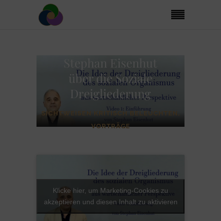
Stephan Eisenhut
über die Soziale
Dreigliederung
SICHTWEISEN KRITISCH BELEUCHTEN
,
VORTRÄGE
Klicke hier, um Marketing-Cookies zu
akzeptieren und diesen Inhalt zu aktivieren