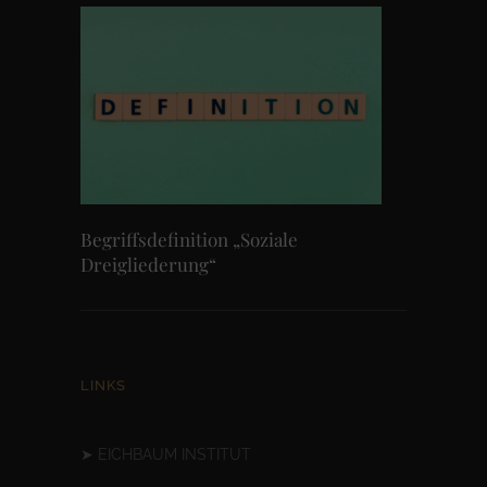
Begriffsdefinition „Soziale
Dreigliederung“
LINKS
➤
EICHBAUM INSTITUT