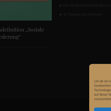
➤
Die GEMEINWOHLGESELLS
➤
Im Spiegel des Krebses
sdefinition „Soziale
iederung“
Um dir ein 
Geräteinfor
Technologie
auf dieser 
zurückziehs