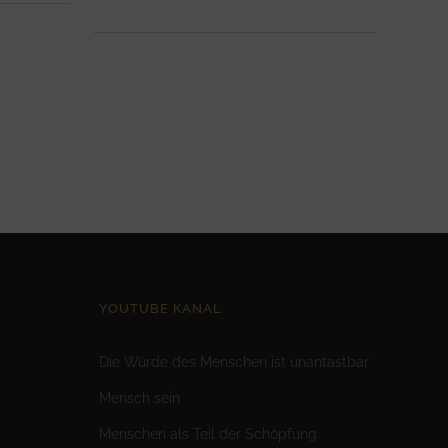
YOUTUBE KANAL
Die Würde des Menschen ist unantastbar
Mensc
h sein
Menschen als Teil der Schöpfung