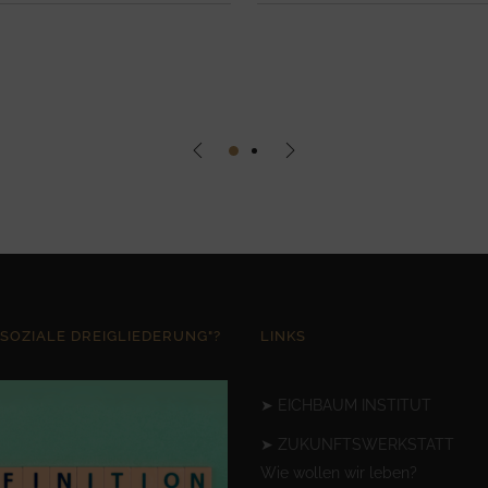
"SOZIALE DREIGLIEDERUNG"?
LINKS
➤
EICHBAUM INSTITUT
➤
ZUKUNFTSWERKSTATT
Wie wollen wir leben?