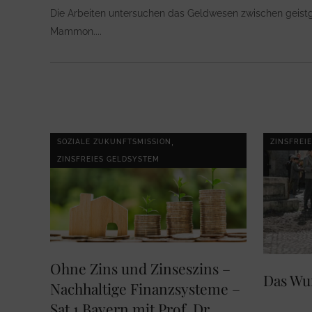
Die Arbeiten untersuchen das Geldwesen zwischen geis
Mammon.
,
SOZIALE ZUKUNFTSMISSION
ZINSFREI
ZINSFREIES GELDSYSTEM
Ohne Zins und Zinseszins –
Das Wu
Nachhaltige Finanzsysteme –
Sat 1 Bayern mit Prof. Dr.