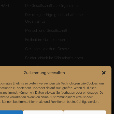
CHAFT
Die Gesellschaft als Organismus
Der dreigliedrige gesellschaftliche
Organismus
Mensch und Gesellschaft
Freiheit im Geistesleben
Gleichheit vor dem Gesetz
Brüderlichkeit im Wirtschaftsleben
Ein riesiger Sprung für die Menschheit
Zustimmung verwalten
optimales Erlebnis zu bieten, verwenden wir Technologien wie Cookies, um
mationen zu speichern und/oder darauf zuzugreifen. Wenn du diesen
n zustimmst, können wir Daten wie das Surfverhalten oder eindeutige IDs
Website verarbeiten. Wenn du deine Zustimmung nicht erteilst oder
t, können bestimmte Merkmale und Funktionen beeinträchtigt werden.