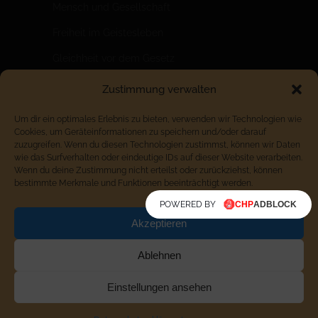
Mensch und Gesellschaft
Freiheit im Geistesleben
Gleichheit vor dem Gesetz
Brüderlichkeit im Wirtschaftsleben
Zustimmung verwalten
Ein riesiger Sprung für die Menschheit
Um dir ein optimales Erlebnis zu bieten, verwenden wir Technologien wie
Cookies, um Geräteinformationen zu speichern und/oder darauf
zuzugreifen. Wenn du diesen Technologien zustimmst, können wir Daten
wie das Surfverhalten oder eindeutige IDs auf dieser Website verarbeiten.
Wenn du deine Zustimmung nicht erteilst oder zurückziehst, können
bestimmte Merkmale und Funktionen beeinträchtigt werden.
POWERED BY
Akzeptieren
Ablehnen
Einstellungen ansehen
IMPRESSUM
|
DATENSCHUTZERKLÄRUNG