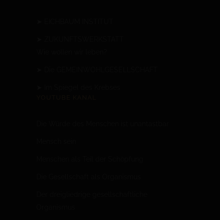
➤
EICHBAUM INSTITUT
➤
ZUKUNFTSWERKSTATT
Wie wollen wir leben?
➤
Die GEMEINWOHLGESELLSCHAFT
➤
Im Spiegel des Krebses
YOUTUBE KANAL
Die Würde des Menschen ist unantastbar
Mensc
h sein
Menschen als Teil der Schöpfung
Die Gesellschaft als Organismus
Der dreigliedrige gesellschaftliche
Organismus