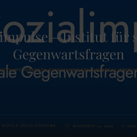
impulse – Institut für 
Gegenwartsfragen
EITEN MIT VERANSTALTUNGSHINWEISEN ZUR DREIGLIEDERU
Y
SOZIALE DREIGLIEDERUNG
NOVEMBER 14, 2025
2866