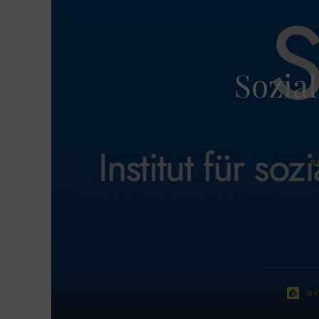
Sozial
S
B