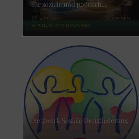
für soziale und politisch...
25 JAN. 2026
0 COMMENTS
AKTUELLES
,
VERANSTALTUNGEN
Netzwerk Soziale Dreigliederung
14 NOV. 2025
0 COMMENTS