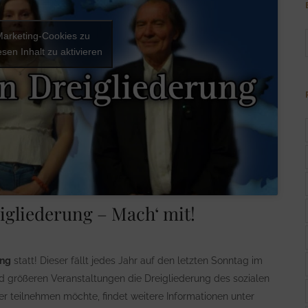
 Marketing-Cookies zu
sen Inhalt zu aktivieren
igliederung – Mach‘ mit!
ung
statt! Dieser fällt jedes Jahr auf den letzten Sonntag im
 und größeren Veranstaltungen die Dreigliederung des sozialen
 teilnehmen möchte, findet weitere Informationen unter