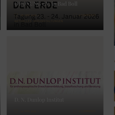
ORDNUNG e.V. in Bad Boll
08 JAN. 2026
0 COMMENTS
AKTUELLES
,
VERANSTALTUNGEN
D. N. Dunlop Institut
14 NOV. 2025
0 COMMENTS