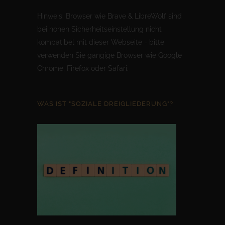
Hinweis: Browser wie Brave & LibreWolf sind
bei hohen Sicherheitseinstellung nicht
kompatibel mit dieser Webseite - bitte
verwenden Sie gängige Browser wie Google
Chrome, Firefox oder Safari.
WAS IST "SOZIALE DREIGLIEDERUNG"?