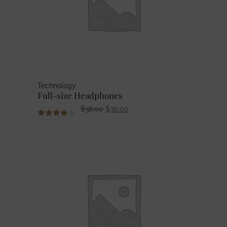
Technology
Full-size Headphones
Ursprünglicher
Aktueller
$
38.00
$
30.00
Preis
Preis
war:
ist:
$38.00
$30.00.