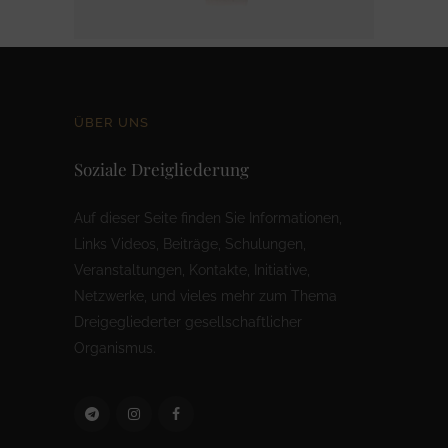
ÜBER UNS
Soziale Dreigliederung
Auf dieser Seite finden Sie Informationen,
Links Videos, Beiträge, Schulungen,
Veranstaltungen, Kontakte, Initiative,
Netzwerke, und vieles mehr zum Thema
Dreigegliederter gesellschaftlicher
Organismus.