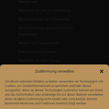
Mensc
h sein
Menschen als Teil der Schöpfung
Die Gesellschaft als Organismus
Der dreigliedrige gesellschaftliche
Organismus
Mensch und Gesellschaft
Freiheit im Geistesleben
Gleichheit vor dem Gesetz
Brüderlichkeit im Wirtschaftsleben
Zustimmung verwalten
Ein riesiger Sprung für die Menschheit
Um dir ein optimales Erlebnis zu bieten, verwenden wir Technologien wie
Cookies, um Geräteinformationen zu speichern und/oder darauf
zuzugreifen. Wenn du diesen Technologien zustimmst, können wir Daten
wie das Surfverhalten oder eindeutige IDs auf dieser Website verarbeiten.
Wenn du deine Zustimmung nicht erteilst oder zurückziehst, können
bestimmte Merkmale und Funktionen beeinträchtigt werden.