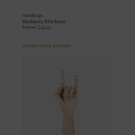
Handbags
Business Briefcase
Ursprünglicher
Aktueller
$
58.00
$
48.00
Preis
Preis
war:
ist:
$58.00
$48.00.
ADVERTISING BANNER