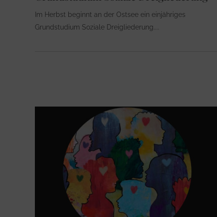
Im Herbst beginnt an der Ostsee ein einjähriges
Grundstudium Soziale Dreigliederung.