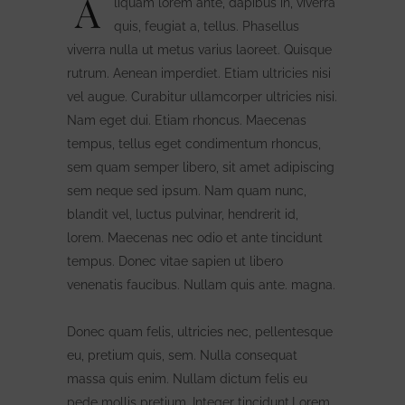
A
liquam lorem ante, dapibus in, viverra
quis, feugiat a, tellus. Phasellus
viverra nulla ut metus varius laoreet. Quisque
rutrum. Aenean imperdiet. Etiam ultricies nisi
vel augue. Curabitur ullamcorper ultricies nisi.
Nam eget dui. Etiam rhoncus. Maecenas
tempus, tellus eget condimentum rhoncus,
sem quam semper libero, sit amet adipiscing
sem neque sed ipsum. Nam quam nunc,
blandit vel, luctus pulvinar, hendrerit id,
lorem. Maecenas nec odio et ante tincidunt
tempus. Donec vitae sapien ut libero
venenatis faucibus. Nullam quis ante. magna.
Donec quam felis, ultricies nec, pellentesque
eu, pretium quis, sem. Nulla consequat
massa quis enim. Nullam dictum felis eu
pede mollis pretium. Integer tincidunt.Lorem