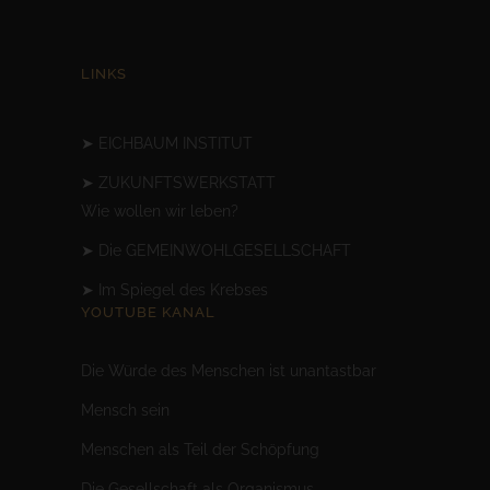
LINKS
➤
EICHBAUM INSTITUT
➤
ZUKUNFTSWERKSTATT
Wie wollen wir leben?
➤
Die GEMEINWOHLGESELLSCHAFT
➤
Im Spiegel des Krebses
YOUTUBE KANAL
Die Würde des Menschen ist unantastbar
Mensc
h sein
Menschen als Teil der Schöpfung
Die Gesellschaft als Organismus