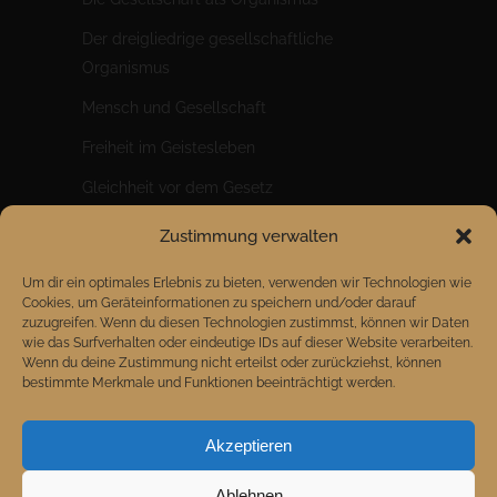
Der dreigliedrige gesellschaftliche
Organismus
Mensch und Gesellschaft
Freiheit im Geistesleben
Gleichheit vor dem Gesetz
Brüderlichkeit im Wirtschaftsleben
Zustimmung verwalten
Ein riesiger Sprung für die Menschheit
Um dir ein optimales Erlebnis zu bieten, verwenden wir Technologien wie
Cookies, um Geräteinformationen zu speichern und/oder darauf
zuzugreifen. Wenn du diesen Technologien zustimmst, können wir Daten
wie das Surfverhalten oder eindeutige IDs auf dieser Website verarbeiten.
Wenn du deine Zustimmung nicht erteilst oder zurückziehst, können
bestimmte Merkmale und Funktionen beeinträchtigt werden.
Akzeptieren
Ablehnen