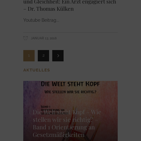
und Gleichheit: Ein Arzt engagiert sich
– Dr. Thomas Külken
Youtube Beitrag
JANUAR 13, 2016
1
2
AKTUELLES
Die Welt steht Kopf – Wie
stellen wir sie richtig? –
Band 1 Orientierung an
Gesetzmäßigkeiten