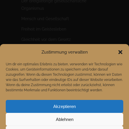
Der dreigliedrige gesellschaftliche
Organismus
Mensch und Gesellschaft
Freiheit im Geistesleben
Gleichheit vor dem Gesetz
Brüderlichkeit im Wirtschaftsleben
Zustimmung verwalten
Ein riesiger Sprung für die Menschheit
Um dir ein optimales Erlebnis zu bieten, verwenden wir Technologien wie
Cookies, um Geräteinformationen zu speichern und/oder darauf
zuzugreifen. Wenn du diesen Technologien zustimmst, können wir Daten
wie das Surfverhalten oder eindeutige IDs auf dieser Website verarbeiten.
Wenn du deine Zustimmung nicht erteilst oder zurückziehst, können
bestimmte Merkmale und Funktionen beeinträchtigt werden.
Akzeptieren
Ablehnen