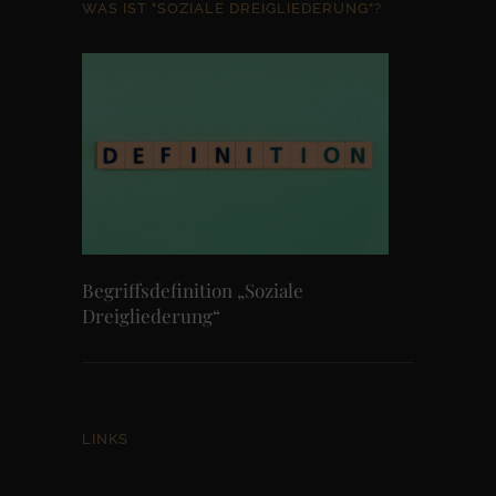
WAS IST "SOZIALE DREIGLIEDERUNG"?
Begriffsdefinition „Soziale
Dreigliederung“
LINKS