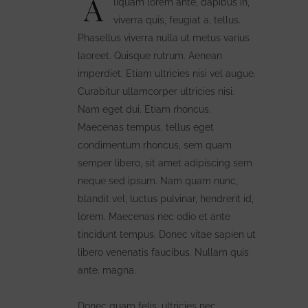
A
liquam lorem ante, dapibus in,
viverra quis, feugiat a, tellus.
Phasellus viverra nulla ut metus varius
laoreet. Quisque rutrum. Aenean
imperdiet. Etiam ultricies nisi vel augue.
Curabitur ullamcorper ultricies nisi.
Nam eget dui. Etiam rhoncus.
Maecenas tempus, tellus eget
condimentum rhoncus, sem quam
semper libero, sit amet adipiscing sem
neque sed ipsum. Nam quam nunc,
blandit vel, luctus pulvinar, hendrerit id,
lorem. Maecenas nec odio et ante
tincidunt tempus. Donec vitae sapien ut
libero venenatis faucibus. Nullam quis
ante. magna.
Donec quam felis, ultricies nec,