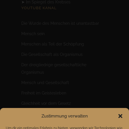
➤
Im Spiegel des Krebses
YOUTUBE KANAL
Die Würde des Menschen ist unantastbar
Mensc
h sein
Menschen als Teil der Schöpfung
Die Gesellschaft als Organismus
Der dreigliedrige gesellschaftliche
Organismus
Mensch und Gesellschaft
Freiheit im Geistesleben
Gleichheit vor dem Gesetz
Brüderlichkeit im Wirtschaftsleben
Zustimmung verwalten
Ein riesiger Sprung für die Menschheit
Um dir ein optimales Erlebnis zu bieten, verwenden wir Technologien wie